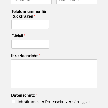
V
N
o
a
Telefonnummer für
r
c
Rückfragen
*
n
h
a
n
m
a
e
m
e
E-Mail
*
Ihre Nachricht
*
Datenschutz
*
Ich stimme der Datenschutzerklärung zu