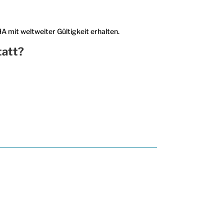
A mit weltweiter Gültigkeit erhalten.
tatt?
MxChat
AI Agent
Hallo! Wie kann ich helfen?