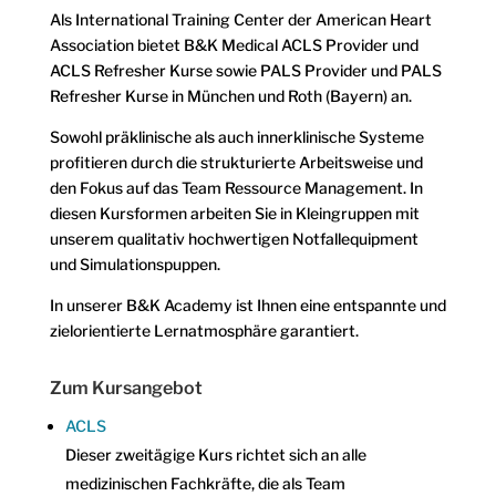
Als International Training Center der American Heart
Association bietet B&K Medical ACLS Provider und
ACLS Refresher Kurse sowie PALS Provider und PALS
Refresher Kurse in München und Roth (Bayern) an.
Sowohl präklinische als auch innerklinische Systeme
MxChat
AI Agent
profitieren durch die strukturierte Arbeitsweise und
den Fokus auf das Team Ressource Management. In
Hallo! Wie kann ich helfen?
diesen Kursformen arbeiten Sie in Kleingruppen mit
unserem qualitativ hochwertigen Notfallequipment
und Simulationspuppen.
In unserer B&K Academy ist Ihnen eine entspannte und
zielorientierte Lernatmosphäre garantiert.
Zum Kursangebot
ACLS
Dieser zweitägige Kurs richtet sich an alle
medizinischen Fachkräfte, die als Team