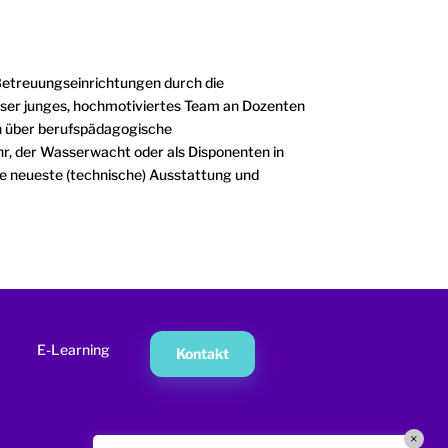
 Betreuungseinrichtungen durch die
nser junges, hochmotiviertes Team an Dozenten
MxChat
AI Agent
gen über berufspädagogische
wehr, der Wasserwacht oder als Disponenten in
ie neueste (technische) Ausstattung und
Hallo! Wie kann ich helfen?
E-Learning
Kontakt
×