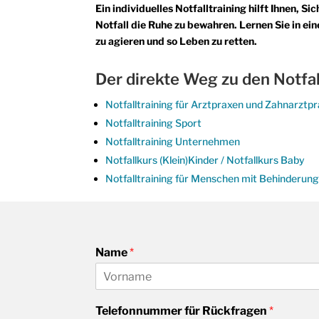
Ein individuelles Notfalltraining hilft Ihnen, S
Notfall die Ruhe zu bewahren. Lernen Sie in ein
zu agieren und so Leben zu retten.
Der direkte Weg zu den Notfal
Notfalltraining für Arztpraxen und Zahnarztp
Notfalltraining Sport
Notfalltraining Unternehmen
Notfallkurs (Klein)Kinder / Notfallkurs Baby
Notfalltraining für Menschen mit Behinderun
Name
*
V
o
Telefonnummer für Rückfragen
*
r