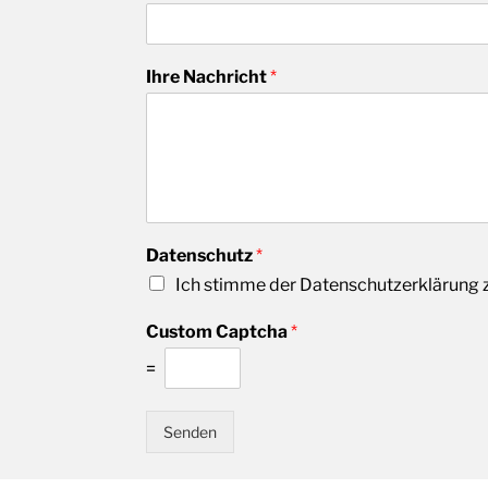
n
a
m
e
Ihre Nachricht
*
Datenschutz
*
Ich stimme der Datenschutzerklärung 
Custom Captcha
*
=
Senden