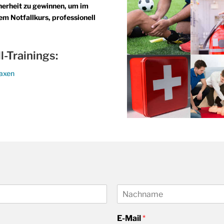
icherheit zu gewinnen, um im
em Notfallkurs, professionell
l-Trainings:
raxen
g
N
a
E-Mail
*
c