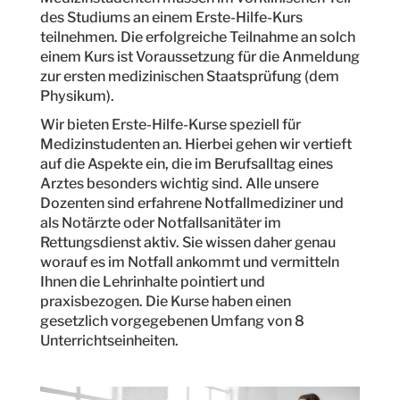
des Studiums an einem Erste-Hilfe-Kurs
teilnehmen. Die erfolgreiche Teilnahme an solch
einem Kurs ist Voraussetzung für die Anmeldung
zur ersten medizinischen Staatsprüfung (dem
Physikum).
Wir bieten Erste-Hilfe-Kurse speziell für
MxChat
AI Agent
Medizinstudenten an. Hierbei gehen wir vertieft
auf die Aspekte ein, die im Berufsalltag eines
Arztes besonders wichtig sind. Alle unsere
Hallo! Wie kann ich helfen?
Dozenten sind erfahrene Notfallmediziner und
als Notärzte oder Notfallsanitäter im
Rettungsdienst aktiv. Sie wissen daher genau
worauf es im Notfall ankommt und vermitteln
Ihnen die Lehrinhalte pointiert und
praxisbezogen. Die Kurse haben einen
gesetzlich vorgegebenen Umfang von 8
Unterrichtseinheiten.